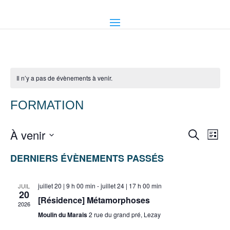
Il n’y a pas de évènements à venir.
FORMATION
RECHER
Nav
À venir
Recherche
Liste
de
ET
Sélectionnez
vue
DERNIERS ÉVÈNEMENTS PASSÉS
une
NAVIGA
Évè
date.
DE
juillet 20 | 9 h 00 min
-
juillet 24 | 17 h 00 min
JUIL
VUES
20
[Résidence] Métamorphoses
2026
ÉVÈNEM
Moulin du Marais
2 rue du grand pré, Lezay