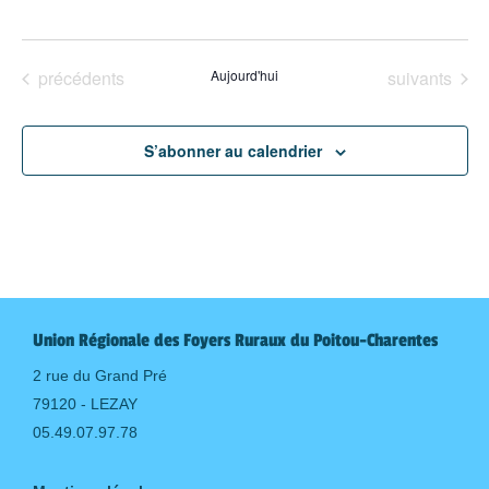
Évènements
Évènements
précédents
Aujourd'hui
suivants
S’abonner au calendrier
Union Régionale des Foyers Ruraux du Poitou-Charentes
2 rue du Grand Pré
79120 - LEZAY
05.49.07.97.78