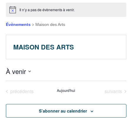
Il n’y a pas de évènements à venir.
Évènements
Maison des Arts
MAISON DES ARTS
À venir
Sélectionnez
une
Évènements
Évènements
précédents
Aujourd'hui
suivants
date.
S’abonner au calendrier