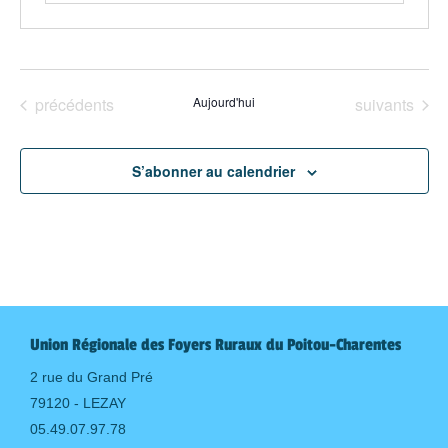
Évènements
Évènements
précédents
Aujourd'hui
suivants
S’abonner au calendrier
Union Régionale des Foyers Ruraux du Poitou-Charentes
2 rue du Grand Pré
79120 - LEZAY
05.49.07.97.78