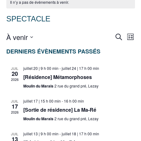
Il n’y a pas de évènements à venir.
SPECTACLE
RECHER
Nav
À venir
Recherche
Liste
de
ET
Sélectionnez
vue
DERNIERS ÉVÈNEMENTS PASSÉS
une
NAVIGA
Évè
date.
DE
juillet 20 | 9 h 00 min
-
juillet 24 | 17 h 00 min
JUIL
VUES
20
[Résidence] Métamorphoses
2026
ÉVÈNEM
Moulin du Marais
2 rue du grand pré, Lezay
juillet 17 | 15 h 00 min
-
16 h 00 min
JUIL
17
[Sortie de résidence] La Ma-Ré
2026
Moulin du Marais
2 rue du grand pré, Lezay
juillet 13 | 9 h 00 min
-
juillet 18 | 17 h 00 min
JUIL
13