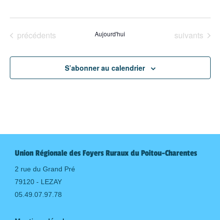
Évènements
Évènements
précédents
Aujourd'hui
suivants
S’abonner au calendrier
Union Régionale des Foyers Ruraux du Poitou-Charentes
2 rue du Grand Pré
79120 - LEZAY
05.49.07.97.78